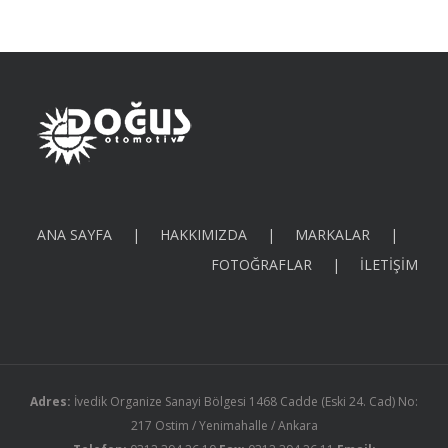
ANA SAYFA
HAKKIMIZDA
MARKALAR
FOTOĞRAFLAR
İLETİŞİM
Adres:
İvedik Organize Sanayi Bölgesi 1468 Cadde (Eski 24. Cad) No:
217 Ostim / Yenimahalle / Ankara